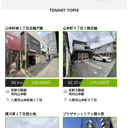
TENANT TOPIX
山本町南１丁目店舗戸建
山本町５丁目１階店舗
55.6㎡ 120,000円
62.37㎡ 275,000円
近鉄大阪線
近鉄大阪線
河内山本駅
河内山本駅
八尾市山本町南１丁目
八尾市山本町５丁目
曙川東１丁目貸土地
プラザサントリア１階Ａ室