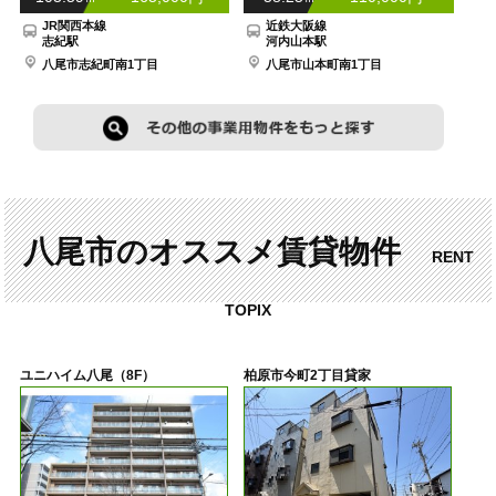
JR関西本線
近鉄大阪線
志紀駅
河内山本駅
八尾市志紀町南1丁目
八尾市山本町南1丁目
八尾市のオススメ賃貸物件
RENT
TOPIX
ユニハイム八尾（8F）
柏原市今町2丁目貸家