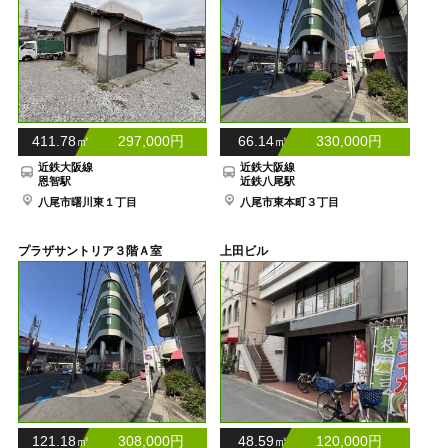
411.78㎡ 297,000円
66.14㎡ 330,000円
近鉄大阪線
近鉄大阪線
恩智駅
近鉄八尾駅
八尾市曙川東１丁目
八尾市東本町３丁目
プラザサントリア３階Ａ室
上田ビル
121.18㎡ 308,000円
48.59㎡ 120,000円