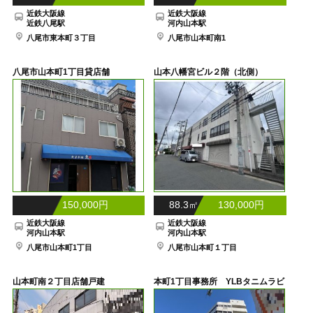
近鉄大阪線
近鉄大阪線
近鉄八尾駅
河内山本駅
八尾市東本町３丁目
八尾市山本町南1
八尾市山本町1丁目貸店舗
山本八幡宮ビル２階（北側）
150,000円
88.3㎡ 130,000円
近鉄大阪線
近鉄大阪線
河内山本駅
河内山本駅
八尾市山本町1丁目
八尾市山本町１丁目
山本町南２丁目店舗戸建
本町1丁目事務所 YLBタニムラビ
ル